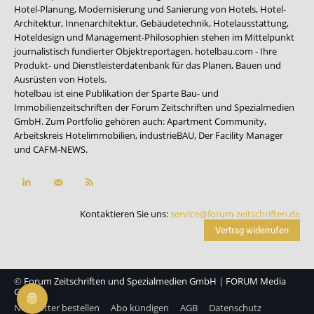
Hotel-Planung, Modernisierung und Sanierung von Hotels, Hotel-
Architektur, Innenarchitektur, Gebäudetechnik, Hotelausstattung,
Hoteldesign und Management-Philosophien stehen im Mittelpunkt
journalistisch fundierter Objektreportagen. hotelbau.com - Ihre
Produkt- und Dienstleisterdatenbank für das Planen, Bauen und
Ausrüsten von Hotels.
hotelbau ist eine Publikation der Sparte Bau- und
Immobilienzeitschriften der Forum Zeitschriften und Spezialmedien
GmbH. Zum Portfolio gehören auch:
Apartment Community
,
Arbeitskreis Hotelimmobilien
,
industrieBAU
,
Der Facility Manager
und
CAFM-NEWS
.
Kontaktieren Sie uns:
service@forum-zeitschriften.de
Vertrag widerrufen
©
Forum Zeitschriften und Spezialmedien GmbH
|
FORUM Media
Group
Newsletter bestellen
Abo kündigen
AGB
Datenschutz