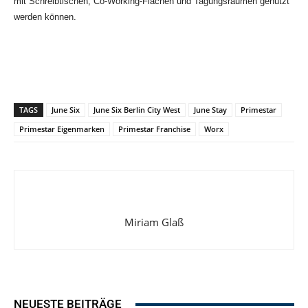
mit Schreibtischen, Co-Working-Flächen und Tagungsräumen genutzt
werden können.
TAGS
June Six
June Six Berlin City West
June Stay
Primestar
Primestar Eigenmarken
Primestar Franchise
Worx
Miriam Glaß
NEUESTE BEITRÄGE