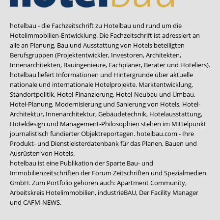
hotelbau - die Fachzeitschrift zu Hotelbau und rund um die
Hotelimmobilien-Entwicklung. Die Fachzeitschrift ist adressiert an
alle an Planung, Bau und Ausstattung von Hotels beteiligten
Berufsgruppen (Projektentwickler, Investoren, Architekten,
Innenarchitekten, Bauingenieure, Fachplaner, Berater und Hoteliers).
hotelbau liefert Informationen und Hintergründe über aktuelle
nationale und internationale Hotelprojekte. Marktentwicklung,
Standortpolitik, Hotel-Finanzierung, Hotel-Neubau und Umbau,
Hotel-Planung, Modernisierung und Sanierung von Hotels, Hotel-
Architektur, Innenarchitektur, Gebäudetechnik, Hotelausstattung,
Hoteldesign und Management-Philosophien stehen im Mittelpunkt
journalistisch fundierter Objektreportagen. hotelbau.com - Ihre
Produkt- und Dienstleisterdatenbank für das Planen, Bauen und
Ausrüsten von Hotels.
hotelbau ist eine Publikation der Sparte Bau- und
Immobilienzeitschriften der Forum Zeitschriften und Spezialmedien
GmbH. Zum Portfolio gehören auch:
Apartment Community
,
Arbeitskreis Hotelimmobilien
,
industrieBAU
,
Der Facility Manager
und
CAFM-NEWS
.