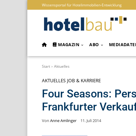
Wissensportal für Hotelimmobilien-Entwicklung
MAGAZIN
ABO
MEDIADATE
Start
Aktuelles
AKTUELLES
JOB & KARRIERE
Four Seasons: Per
Frankfurter Verkau
Von
Anne Amlinger
11. Juli 2014