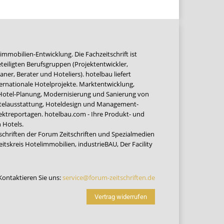
immobilien-Entwicklung. Die Fachzeitschrift ist
teiligten Berufsgruppen (Projektentwickler,
ner, Berater und Hoteliers). hotelbau liefert
ernationale Hotelprojekte. Marktentwicklung,
 Hotel-Planung, Modernisierung und Sanierung von
Hotelausstattung, Hoteldesign und Management-
jektreportagen. hotelbau.com - Ihre Produkt- und
 Hotels.
tschriften der Forum Zeitschriften und Spezialmedien
eitskreis Hotelimmobilien
,
industrieBAU
,
Der Facility
Kontaktieren Sie uns:
service@forum-zeitschriften.de
Vertrag widerrufen