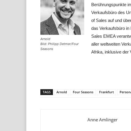
Berührungspunkte im
Verkaufsbüro des Un
of Sales auf und üb
das Verkaufsbüro in F
Sales EMEA verantwor
Arnold
aller weltweiten Ver
Bild: Philipp Detmer/Four
Seasons
Afrika, inklusive der
Teilen
TAGS
Arnold
Four Seasons
Frankfurt
Person
Anne Amlinger