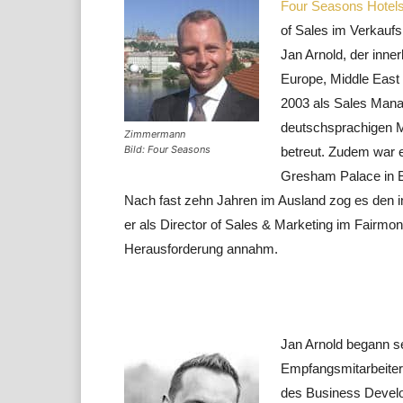
Four Seasons Hotel
of Sales im Verkaufsb
Jan Arnold, der inne
Europe, Middle East
2003 als Sales Mana
deutschsprachigen Ma
Zimmermann
Bild: Four Seasons
betreut. Zudem war e
Gresham Palace in Bu
Nach fast zehn Jahren im Ausland zog es den i
er als Director of Sales & Marketing im Fairmo
Herausforderung annahm.
Jan Arnold begann s
Empfangsmitarbeiter 
des Business Develo