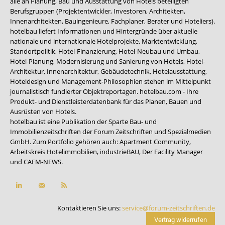
alle an Planung, Bau und Ausstattung von Hotels beteiligten
Berufsgruppen (Projektentwickler, Investoren, Architekten,
Innenarchitekten, Bauingenieure, Fachplaner, Berater und Hoteliers).
hotelbau liefert Informationen und Hintergründe über aktuelle
nationale und internationale Hotelprojekte. Marktentwicklung,
Standortpolitik, Hotel-Finanzierung, Hotel-Neubau und Umbau,
Hotel-Planung, Modernisierung und Sanierung von Hotels, Hotel-
Architektur, Innenarchitektur, Gebäudetechnik, Hotelausstattung,
Hoteldesign und Management-Philosophien stehen im Mittelpunkt
journalistisch fundierter Objektreportagen. hotelbau.com - Ihre
Produkt- und Dienstleisterdatenbank für das Planen, Bauen und
Ausrüsten von Hotels.
hotelbau ist eine Publikation der Sparte Bau- und
Immobilienzeitschriften der Forum Zeitschriften und Spezialmedien
GmbH. Zum Portfolio gehören auch:
Apartment Community
,
Arbeitskreis Hotelimmobilien
,
industrieBAU
,
Der Facility Manager
und
CAFM-NEWS
.
Kontaktieren Sie uns:
service@forum-zeitschriften.de
Vertrag widerrufen