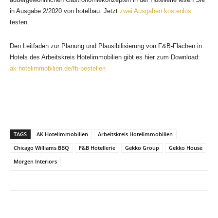
in Ausgabe 2/2020 von hotelbau. Jetzt
zwei Ausgaben kostenlos
testen.
Wie ein roter Faden zieht sich grüne Elemente durch das Gekko House. Bild: Gekko
Den Leitfaden zur Planung und Plausibilisierung von F&B-Flächen in
Group
Hotels des Arbeitskreis Hotelimmobilien gibt es hier zum Download:
ak-hotelimmobilien.de/fb-bestellen
TAGS
AK Hotelimmobilien
Arbeitskreis Hotelimmobilien
Chicago Williams BBQ
F&B Hotellerie
Gekko Group
Gekko House
Morgen Interiors
Das Chicago Williams befindet sich im Erdgeschoss des Hotels. Bild: Gekko Group