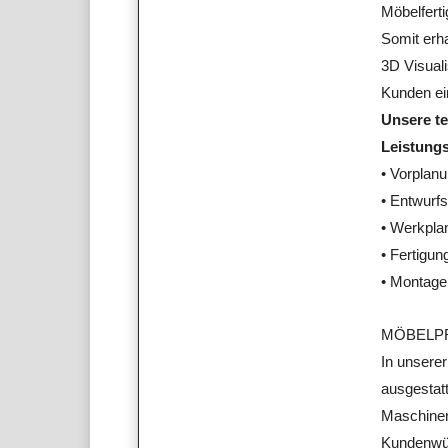
Möbelferti
Somit erha
3D Visual
Kunden ei
Unsere te
Leistung
• Vorplan
• Entwurf
• Werkpla
• Fertigu
• Montage
MÖBELP
In unserer
ausgestatt
Maschinen
Kundenwü