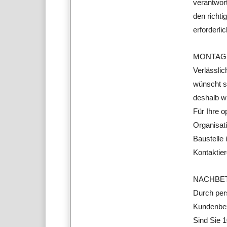
verantwort
den richti
erforderl
MONTAG
Verlässlic
wünscht s
deshalb w
Für Ihre o
Organisati
Baustelle 
Kontaktie
NACHBE
Durch per
Kundenbez
Sind Sie 