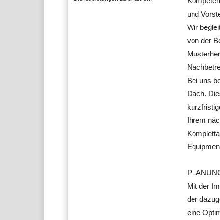
Kompetenz
und Vorste
Wir beglei
von der B
Musterher
Nachbetre
Bei uns be
Dach. Die
kurzfrist
Ihrem näc
Kompletta
Equipment
PLANUN
Mit der 
der dazug
eine Opti