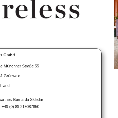
ess GmbH
he Münchner Straße 55
31 Grünwald
hland
artner: Bernarda Skledar
: +49 (0) 89 219087850