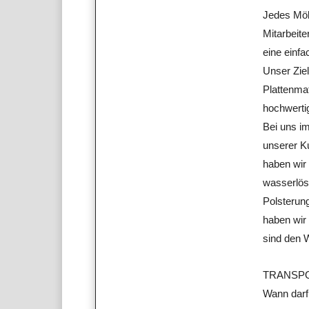
Jedes Möb
Mitarbeit
eine einf
Unser Ziel
Plattenmat
hochwerti
Bei uns i
unserer Ku
haben wir
wasserlös
Polsterun
haben wir
sind den 
TRANSP
Wann darf