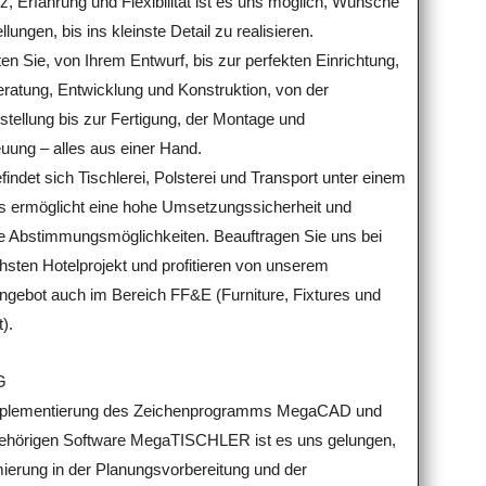
, Erfahrung und Flexibilität ist es uns möglich, Wünsche
llungen, bis ins kleinste Detail zu realisieren.
ten Sie, von Ihrem Entwurf, bis zur perfekten Einrichtung,
eratung, Entwicklung und Konstruktion, von der
stellung bis zur Fertigung, der Montage und
uung – alles aus einer Hand.
findet sich Tischlerei, Polsterei und Transport unter einem
s ermöglicht eine hohe Umsetzungssicherheit und
ige Abstimmungsmöglichkeiten. Beauftragen Sie uns bei
hsten Hotelprojekt und profitieren von unserem
ngebot auch im Bereich FF&E (Furniture, Fixtures und
).
G
Implementierung des Zeichenprogramms MegaCAD und
ehörigen Software MegaTISCHLER ist es uns gelungen,
mierung in der Planungsvorbereitung und der