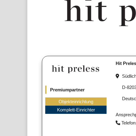
Hit Prel
Südlic
D-820
Premiumpartner
Deutsc
Objekteinrichtung
Komplett-Einrichter
Ansprechp
Telefon