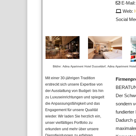
E-Mail
Web:
Social Me
Bild/er: Adina Apartment Hotel Dusseldorf, Adina Apartment Hote
Mit einer 30-jährigen Tradition
Firmenpro
erstreckt sich unsere Expertise von
BERATU
der Ausstattung von Budget- bis hin
Der Schwe
zu Luxuseinrichtungen und spiegelt
sondern vo
die Anpassungsfähigkeit und das
Engagement für unsere Qualität
fundierte
wieder. Wir laden Sie herzlich ein,
Dadurch ga
unser vielfältiges Portfolio zu
maximaler
erkunden und mehr über unsere
Dienstleistungen zu erfahren.