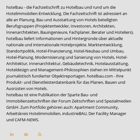
hotelbau - die Fachzeitschrift zu Hotelbau und rund um die
Hotelimmobilien-Entwicklung. Die Fachzeitschrift ist adressiert an
alle an Planung, Bau und Ausstattung von Hotels beteiligten
Berufsgruppen (Projektentwickler, Investoren, Architekten,
Innenarchitekten, Bauingenieure, Fachplaner, Berater und Hoteliers).
hotelbau liefert Informationen und Hintergründe über aktuelle
nationale und internationale Hotelprojekte. Marktentwicklung,
Standortpolitik, Hotel-Finanzierung, Hotel-Neubau und Umbau,
Hotel-Planung, Modernisierung und Sanierung von Hotels, Hotel-
Architektur, Innenarchitektur, Gebäudetechnik, Hotelausstattung,
Hoteldesign und Management-Philosophien stehen im Mittelpunkt
journalistisch fundierter Objektreportagen. hotelbau.com - Ihre
Produkt- und Dienstleisterdatenbank für das Planen, Bauen und
Ausrüsten von Hotels.
hotelbau ist eine Publikation der Sparte Bau- und
Immobilienzeitschriften der Forum Zeitschriften und Spezialmedien
GmbH. Zum Portfolio gehören auch:
Apartment Community
,
Arbeitskreis Hotelimmobilien
,
industrieBAU
,
Der Facility Manager
und
CAFM-NEWS
.