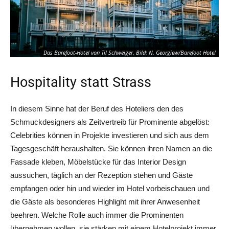
Das Barefoot-Hotel von Til Schweiger. Bild: N. Georgiew/Barefoot Hotel
Hospitality statt Strass
In diesem Sinne hat der Beruf des Hoteliers den des
Schmuckdesigners als Zeitvertreib für Prominente abgelöst:
Celebrities können in Projekte investieren und sich aus dem
Tagesgeschäft heraushalten. Sie können ihren Namen an die
Fassade kleben, Möbelstücke für das Interior Design
aussuchen, täglich an der Rezeption stehen und Gäste
Ein Zimmer im Barefoot Hotel am Timmendorfer Strand. Bild: N.
Georgiew/Barefoot Hotel
empfangen oder hin und wieder im Hotel vorbeischauen und
die Gäste als besonderes Highlight mit ihrer Anwesenheit
beehren. Welche Rolle auch immer die Prominenten
übernehmen wollen, sie stärken mit einem Hotelprojekt immer