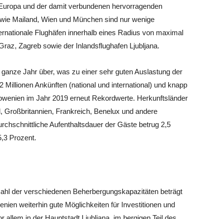
in Europa und der damit verbundenen hervorragenden
e wie Mailand, Wien und München sind nur wenige
rnationale Flughäfen innerhalb eines Radius von maximal
Graz, Zagreb sowie der Inlandsflughafen Ljubljana.
s ganze Jahr über, was zu einer sehr guten Auslastung der
2 Millionen Ankünften (national und international) und knapp
owenien im Jahr 2019 erneut Rekordwerte. Herkunftsländer
d, Großbritannien, Frankreich, Benelux und andere
rchschnittliche Aufenthaltsdauer der Gäste betrug 2,5
5,3 Prozent.
zahl der verschiedenen Beherbergungskapazitäten beträgt
enien weiterhin gute Möglichkeiten für Investitionen und
 allem in der Hauptstadt Ljubljana, im bergigen Teil des