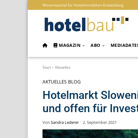
Wissensportal für Hotelimmobilien-Entwicklung
MAGAZIN
ABO
MEDIADATE
Start
Aktuelles
AKTUELLES
BLOG
Hotelmarkt Sloweni
und offen für Inves
Von
Sandra Lederer
2. September 2021