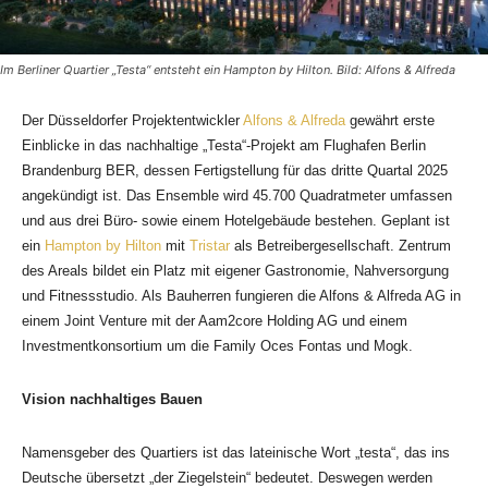
Im Berliner Quartier „Testa“ entsteht ein Hampton by Hilton. Bild: Alfons & Alfreda
Der Düsseldorfer Projektentwickler
Alfons & Alfreda
gewährt erste
Einblicke in das nachhaltige „Testa“-Projekt am Flughafen Berlin
Brandenburg BER, dessen Fertigstellung für das dritte Quartal 2025
angekündigt ist. Das Ensemble wird 45.700 Quadratmeter umfassen
und aus drei Büro- sowie einem Hotelgebäude bestehen. Geplant ist
ein
Hampton by Hilton
mit
Tristar
als Betreibergesellschaft. Zentrum
des Areals bildet ein Platz mit eigener Gastronomie, Nahversorgung
und Fitnessstudio. Als Bauherren fungieren die Alfons & Alfreda AG in
einem Joint Venture mit der Aam2core Holding AG und einem
Investmentkonsortium um die Family O­ces Fontas und Mogk.
Vision nachhaltiges Bauen
Namensgeber des Quartiers ist das lateinische Wort „testa“, das ins
Deutsche übersetzt „der Ziegelstein“ bedeutet. Deswegen werden