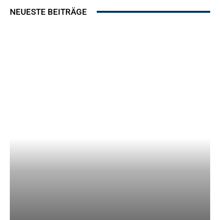
NEUESTE BEITRÄGE
Erster Einblick in die Innenbereiche des Immobilienquartiers „Testa“ in Berlin.
Visualisierung: Alfons & Alfreda
Erster Einblick in die Innenbereiche des Immobilienquartiers „Testa“ in Berlin.
Visualisierung: Alfons & Alfreda