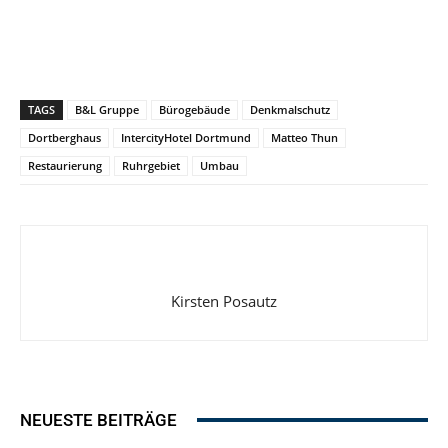
TAGS
B&L Gruppe
Bürogebäude
Denkmalschutz
Dortberghaus
IntercityHotel Dortmund
Matteo Thun
Restaurierung
Ruhrgebiet
Umbau
Kirsten Posautz
NEUESTE BEITRÄGE