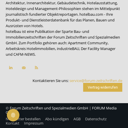
Architektur, Innenarchitektur, Gebäudetechnik, Hotelausstattung,
Hoteldesign und Management-Philosophien stehen im Mittelpunkt
journalistisch fundierter Objektreportagen. hotelbau.com - Ihre
Produkt- und Dienstleisterdatenbank für das Planen, Bauen und
Ausrüsten von Hotels.
hotelbau ist eine Publikation der Sparte Bau- und
Immobilienzeitschriften der Forum Zeitschriften und Spezialmedien
GmbH. Zum Portfolio gehören auch:
Apartment Community
,
Arbeitskreis Hotelimmobilien
,
industrieBAU
,
Der Facility Manager
und
CAFM-NEWS
.
Kontaktieren Sie uns:
service@forum-zeitschriften.de
Vertrag widerrufen
©
Forum Zeitschriften und Spezialmedien GmbH
|
FORUM Media
Group
Newsletter bestellen
Abo kündigen
AGB
Datenschutz
Kontakt
Impressum