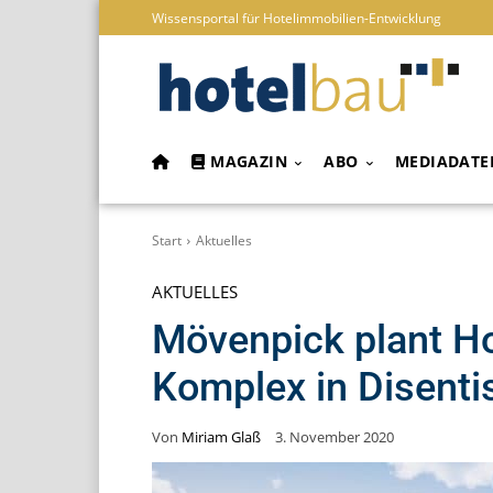
Wissensportal für Hotelimmobilien-Entwicklung
MAGAZIN
ABO
MEDIADATE
Start
Aktuelles
AKTUELLES
Mövenpick plant Ho
Komplex in Disenti
Von
Miriam Glaß
3. November 2020