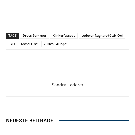
TAGS
Drees Sommer
Klinkerfassade
Lederer Ragnarsdóttir Oei
LRO
Motel One
Zurich Gruppe
Sandra Lederer
NEUESTE BEITRÄGE