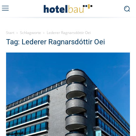
Start
Schlagworte
Lederer Ragnarsdóttir Oei
Tag: Lederer Ragnarsdóttir Oei