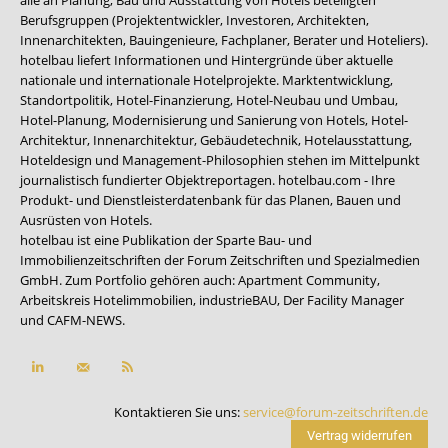
alle an Planung, Bau und Ausstattung von Hotels beteiligten
Berufsgruppen (Projektentwickler, Investoren, Architekten,
Innenarchitekten, Bauingenieure, Fachplaner, Berater und Hoteliers).
hotelbau liefert Informationen und Hintergründe über aktuelle
nationale und internationale Hotelprojekte. Marktentwicklung,
Standortpolitik, Hotel-Finanzierung, Hotel-Neubau und Umbau,
Hotel-Planung, Modernisierung und Sanierung von Hotels, Hotel-
Architektur, Innenarchitektur, Gebäudetechnik, Hotelausstattung,
Hoteldesign und Management-Philosophien stehen im Mittelpunkt
journalistisch fundierter Objektreportagen. hotelbau.com - Ihre
Produkt- und Dienstleisterdatenbank für das Planen, Bauen und
Ausrüsten von Hotels.
hotelbau ist eine Publikation der Sparte Bau- und
Immobilienzeitschriften der Forum Zeitschriften und Spezialmedien
GmbH. Zum Portfolio gehören auch:
Apartment Community
,
Arbeitskreis Hotelimmobilien
,
industrieBAU
,
Der Facility Manager
und
CAFM-NEWS
.
Kontaktieren Sie uns:
service@forum-zeitschriften.de
Vertrag widerrufen