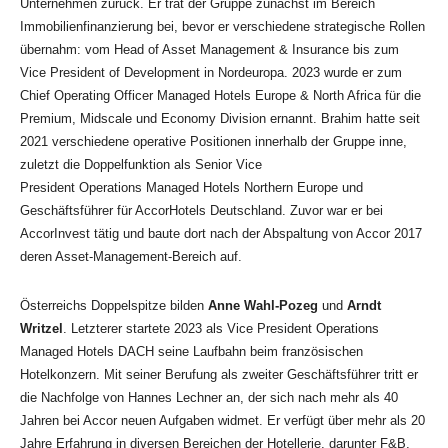
Unternehmen zurück. Er trat der Gruppe zunächst im Bereich
Immobilienfinanzierung bei, bevor er verschiedene strategische Rollen
übernahm: vom Head of Asset Management & Insurance bis zum
Vice President of Development in Nordeuropa. 2023 wurde er zum
Chief Operating Officer Managed Hotels Europe & North Africa für die
Premium, Midscale und Economy Division ernannt. Brahim hatte seit
2021 verschiedene operative Positionen innerhalb der Gruppe inne,
zuletzt die Doppelfunktion als Senior Vice
President Operations Managed Hotels Northern Europe und
Geschäftsführer für AccorHotels Deutschland. Zuvor war er bei
AccorInvest tätig und baute dort nach der Abspaltung von Accor 2017
deren Asset-Management-Bereich auf.
Österreichs Doppelspitze bilden
Anne Wahl-Pozeg
und
Arndt
Writzel
. Letzterer startete 2023 als Vice President Operations
Managed Hotels DACH seine Laufbahn beim französischen
Hotelkonzern. Mit seiner Berufung als zweiter Geschäftsführer tritt er
die Nachfolge von Hannes Lechner an, der sich nach mehr als 40
Jahren bei Accor neuen Aufgaben widmet. Er verfügt über mehr als 20
Jahre Erfahrung in diversen Bereichen der Hotellerie, darunter F&B,