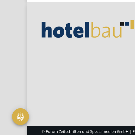
©
Forum Zeitschriften und Spezialmedien GmbH
|
F