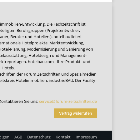
immobilien-Entwicklung. Die Fachzeitschrift ist
teiligten Berufsgruppen (Projektentwickler,
ner, Berater und Hoteliers). hotelbau liefert
ernationale Hotelprojekte. Marktentwicklung,
 Hotel-Planung, Modernisierung und Sanierung von
Hotelausstattung, Hoteldesign und Management-
jektreportagen. hotelbau.com - Ihre Produkt- und
 Hotels.
tschriften der Forum Zeitschriften und Spezialmedien
eitskreis Hotelimmobilien
,
industrieBAU
,
Der Facility
Kontaktieren Sie uns:
service@forum-zeitschriften.de
Vertrag widerrufen
digen
AGB
Datenschutz
Kontakt
Impressum