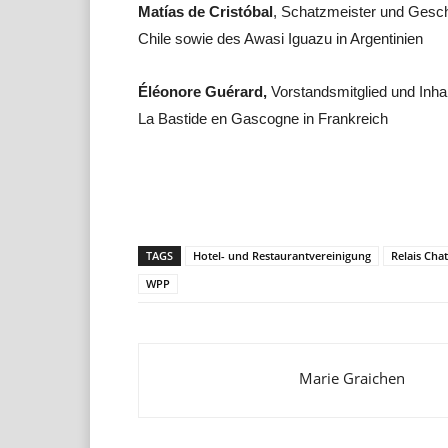
Matías de Cristóbal
, Schatzmeister und Gesch
Chile sowie des Awasi Iguazu in Argentinien
Éléonore Guérard,
Vorstandsmitglied und Inha
La Bastide en Gascogne in Frankreich
Teilen
TAGS
Hotel- und Restaurantvereinigung
Relais Cha
WPP
Marie Graichen