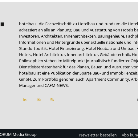
hotelbau - die Fachzeitschrift zu Hotelbau und rund um die Hotel
adressiert an alle an Planung, Bau und Ausstattung von Hotels be
Investoren, Architekten, Innenarchitekten, Bauingenieure, Fachpla
Informationen und Hintergründe über aktuelle nationale und int
Standortpolitik, Hotel-Finanzierung, Hotel-Neubau und Umbau,
Hotels, Hotel-Architektur, Innenarchitektur, Gebäudetechnik, 
Philosophien stehen im Mittelpunkt journalistisch fundierter Ob
Dienstleisterdatenbank für das Planen, Bauen und Ausrüsten von
hotelbau ist eine Publikation der Sparte Bau- und Immobilienzei
GmbH. Zum Portfolio gehören auch:
Apartment Community
,
Arb
Manager
und
CAFM-NEWS
.
ORUM Media Group
Newsletter bestellen
Abo kün