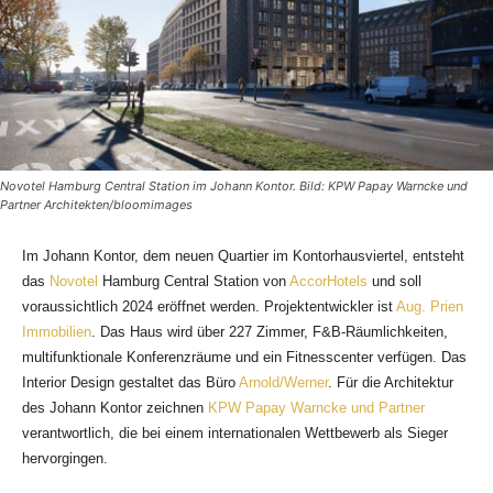
Novotel Hamburg Central Station im Johann Kontor. Bild: KPW Papay Warncke und
Partner Architekten/bloomimages
Im Johann Kontor, dem neuen Quartier im Kontorhausviertel, entsteht
das
Novotel
Hamburg Central Station von
AccorHotels
und soll
voraussichtlich 2024 eröffnet werden. Projektentwickler ist
Aug. Prien
Immobilien
. Das Haus wird über 227 Zimmer, F&B-Räumlichkeiten,
multifunktionale Konferenzräume und ein Fitnesscenter verfügen. Das
Interior Design gestaltet das Büro
Arnold/Werner
. Für die Architektur
des Johann Kontor zeichnen
KPW Papay Warncke und Partner
verantwortlich, die bei einem internationalen Wettbewerb als Sieger
hervorgingen.