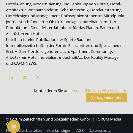
Hotel-Planung, Modernisierung und Sanierung von Hotels, Hotel-
Architektur, Innenarchitektur, Gebäudetechnik, Hotelausstattung,
Hoteldesign und Management-Philosophien stehen im Mittelpunkt
journalistisch fundierter Objektreportagen. hotelbau.com - Ihre
Produkt- und Dienstleisterdatenbank für das Planen, Bauen und
Ausrüsten von Hotels.
hotelbau ist eine Publikation der Sparte Bau- und
Immobilienzeitschriften der Forum Zeitschriften und Spezialmedien
GmbH. Zum Portfolio gehören auch:
Apartment Community
,
Arbeitskreis Hotelimmobilien
,
industrieBAU
,
Der Facility Manager
und
CAFM-NEWS
.
Kontaktieren Sie uns:
service@forum-zeitschriften.de
Vertrag widerrufen
©
Forum Zeitschriften und Spezialmedien GmbH
|
FORUM Media
Group
Newsletter bestellen
Abo kündigen
AGB
Datenschutz