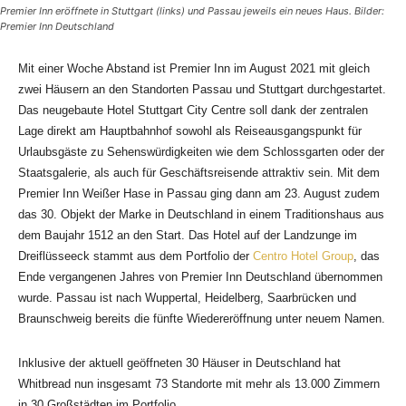
Premier Inn eröffnete in Stuttgart (links) und Passau jeweils ein neues Haus. Bilder:
Premier Inn Deutschland
Mit einer Woche Abstand ist Premier Inn im August 2021 mit gleich
zwei Häusern an den Standorten Passau und Stuttgart durchgestartet.
Das neugebaute Hotel Stuttgart City Centre soll dank der zentralen
Lage direkt am Hauptbahnhof sowohl als Reiseausgangspunkt für
Urlaubsgäste zu Sehenswürdigkeiten wie dem Schlossgarten oder der
Staatsgalerie, als auch für Geschäftsreisende attraktiv sein. Mit dem
Premier Inn Weißer Hase in Passau ging dann am 23. August zudem
das 30. Objekt der Marke in Deutschland in einem Traditionshaus aus
dem Baujahr 1512 an den Start. Das Hotel auf der Landzunge im
Dreiflüsseeck stammt aus dem Portfolio der
Centro Hotel Group
, das
Ende vergangenen Jahres von Premier Inn Deutschland übernommen
wurde. Passau ist nach Wuppertal, Heidelberg, Saarbrücken und
Braunschweig bereits die fünfte Wiedereröffnung unter neuem Namen.
Inklusive der aktuell geöffneten 30 Häuser in Deutschland hat
Whitbread nun insgesamt 73 Standorte mit mehr als 13.000 Zimmern
in 30 Großstädten im Portfolio.