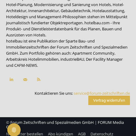
Hotel-Planung, Modernisierung und Sanierung von Hotels, Hotel-
Architektur, Innenarchitektur, Gebäudetechnik, Hotelausstattung,
Hoteldesign und Management-Philosophien stehen im Mittelpunkt
journalistisch fundierter Objektreportagen. hotelbau.com - Ihre
Produkt- und Dienstleisterdatenbank für das Planen, Bauen und
Ausrüsten von Hotels.
hotelbau ist eine Publikation der Sparte Bau- und
Immobilienzeitschriften der Forum Zeitschriften und Spezialmedien
GmbH. Zum Portfolio gehören auch:
Apartment Community
,
Arbeitskreis Hotelimmobilien
,
industrieBAU
,
Der Facility Manager
und
CAFM-NEWS
.
Kontaktieren Sie uns:
service@forum-zeitschriften.de
Vertrag widerrufen
©
Forum Zeitschriften und Spezialmedien GmbH
|
FORUM Media
Group
Newsletter bestellen
Abo kündigen
AGB
Datenschutz