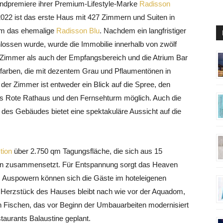
andpremiere ihrer Premium-Lifestyle-Marke
Radisson
2022 ist das erste Haus mit 427 Zimmern und Suiten in
h um das ehemalige
Radisson Blu
. Nachdem ein langfristiger
lossen wurde, wurde die Immobilie innerhalb von zwölf
 Zimmer als auch der Empfangsbereich und die Atrium Bar
zfarben, die mit dezentem Grau und Pflaumentönen in
er Zimmer ist entweder ein Blick auf die Spree, den
s Rote Rathaus und den Fernsehturm möglich. Auch die
es Gebäudes bietet eine spektakuläre Aussicht auf die
tion
über 2.750 qm Tagungsfläche, die sich aus 15
gen zusammensetzt. Für Entspannung sorgt das Heaven
. Auspowern können sich die Gäste im hoteleigenen
t. Herzstück des Hauses bleibt nach wie vor der Aquadom,
en Fischen, das vor Beginn der Umbauarbeiten modernisiert
taurants Balaustine geplant.