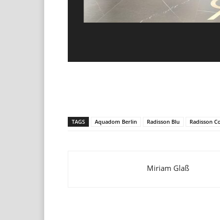
Teilen
TAGS
Aquadom Berlin
Radisson Blu
Radisson Co
Miriam Glaß