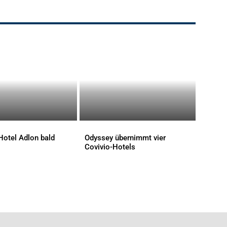
Stilvoll ist auch der Rezeptionsbereich gestaltet. Bild: Radisson
Hotel Adlon bald
Odyssey übernimmt vier
Covivio-Hotels
AKTUELLES
Herzstück ist das freistehende Aquarium. Bild: Radisson