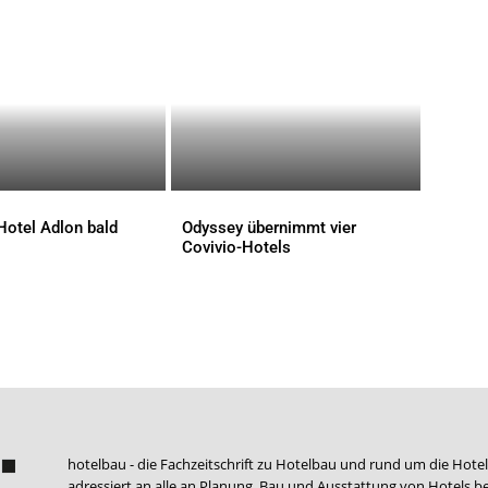
Hotel Adlon bald
Odyssey übernimmt vier
Covivio-Hotels
AKTUELLES
hotelbau - die Fachzeitschrift zu Hotelbau und rund um die Hotel
adressiert an alle an Planung, Bau und Ausstattung von Hotels be