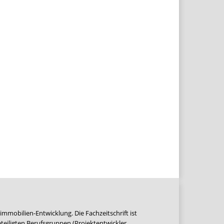
immobilien-Entwicklung. Die Fachzeitschrift ist
teiligten Berufsgruppen (Projektentwickler,