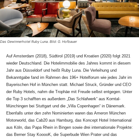
Das Gewinnerhotel Ruby Luna. Bild: G. Hofbauer
Auf Amsterdam (2018), Südtirol (2019) und Kroatien (2020) folgt 2021
wieder Deutschland. Die Hotelimmobilie des Jahres kommt in diesem
Jahr aus Düsseldorf und heißt Ruby Luna. Die Verleihung und
Bekanntgabe fand im Rahmen des 196+ Hotelforum wie jedes Jahr im
Bayerischen Hof in München statt. Michael Struck, Gründer und CEO
der Ruby Hotels, nahm die Trophäe mit Freude selbst entgegen. Unter
die Top 3 schafften es außerdem „Das Schlafwerk“ aus Korntal-
Münchingen bei Stuttgart und die „Villa Copenhagen“ in Dänemark.
Ebenfalls unter den zehn Nominierten waren das Ameron München
Motorworld, das Cab20 aus Hamburg, das Koncept Hotel International
aus Köln, das Papa Rhein in Bingen sowie drei internationale Projekte:
das Berner Stay KooooK, die Superbude Wien Prater und das