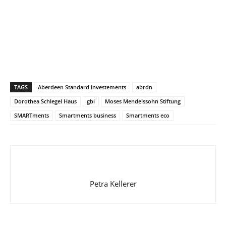
TAGS
Aberdeen Standard Investements
abrdn
Dorothea Schlegel Haus
gbi
Moses Mendelssohn Stiftung
SMARTments
Smartments business
Smartments eco
Petra Kellerer