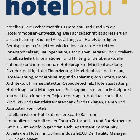
hotelbau - die Fachzeitschrift zu Hotelbau und rund um die
Hotelimmobilien-Entwicklung. Die Fachzeitschrift ist adressiert an
alle an Planung, Bau und Ausstattung von Hotels beteiligten
Berufsgruppen (Projektentwickler, Investoren, Architekten,
Innenarchitekten, Bauingenieure, Fachplaner, Berater und Hoteliers).
hotelbau liefert Informationen und Hintergründe über aktuelle
nationale und internationale Hotelprojekte. Marktentwicklung,
Standortpolitik, Hotel-Finanzierung, Hotel-Neubau und Umbau,
Hotel-Planung, Modernisierung und Sanierung von Hotels, Hotel-
Architektur, Innenarchitektur, Gebäudetechnik, Hotelausstattung,
Hoteldesign und Management-Philosophien stehen im Mittelpunkt
journalistisch fundierter Objektreportagen. hotelbau.com - Ihre
Produkt- und Dienstleisterdatenbank für das Planen, Bauen und
Ausrüsten von Hotels.
hotelbau ist eine Publikation der Sparte Bau- und
Immobilienzeitschriften der Forum Zeitschriften und Spezialmedien
GmbH. Zum Portfolio gehören auch:
Apartment Community
,
Arbeitskreis Hotelimmobilien
,
industrieBAU
,
Der Facility Manager
und
CAFM-NEWS
.