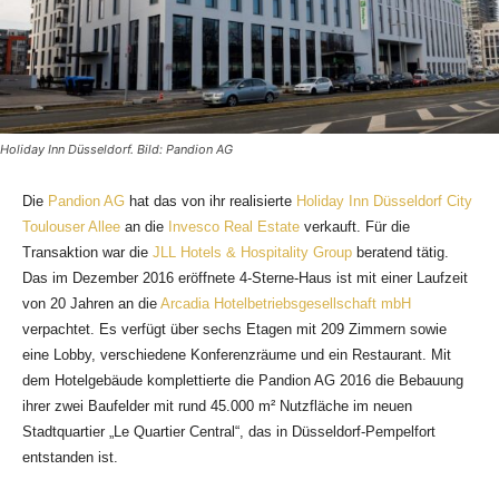
Holiday Inn Düsseldorf. Bild: Pandion AG
Die
Pandion AG
hat das von ihr realisierte
Holiday Inn Düsseldorf City
Toulouser Allee
an die
Invesco Real Estate
verkauft. Für die
Transaktion war die
JLL Hotels & Hospitality Group
beratend tätig.
Das im Dezember 2016 eröffnete 4-Sterne-Haus ist
mit einer Laufzeit
von 20 Jahren an die
Arcadia Hotelbetriebsgesellschaft mbH
verpachtet. Es verfügt über sechs Etagen mit 209 Zimmern sowie
eine Lobby, verschiedene Konferenzräume und ein Restaurant. Mit
dem Hotelgebäude komplettierte die Pandion AG 2016 die Bebauung
ihrer zwei Baufelder mit rund 45.000 m² Nutzfläche im neuen
Stadtquartier „Le Quartier Central“, das in Düsseldorf-Pempelfort
entstanden ist.