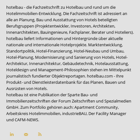
hotelbau - die Fachzeitschrift zu Hotelbau und rund um die
Hotelimmobilien-Entwicklung. Die Fachzeitschrift ist adressiert an
alle an Planung, Bau und Ausstattung von Hotels beteiligten
Berufsgruppen (Projektentwickler, Investoren, Architekten,
Innenarchitekten, Bauingenieure, Fachplaner, Berater und Hoteliers).
hotelbau liefert Informationen und Hintergründe über aktuelle
nationale und internationale Hotelprojekte. Marktentwicklung,
Standortpolitik, Hotel-Finanzierung, Hotel-Neubau und Umbau,
Hotel-Planung, Modernisierung und Sanierung von Hotels, Hotel-
Architektur, Innenarchitektur, Gebäudetechnik, Hotelausstattung,
Hoteldesign und Management-Philosophien stehen im Mittelpunkt
journalistisch fundierter Objektreportagen. hotelbau.com - Ihre
Produkt- und Dienstleisterdatenbank für das Planen, Bauen und
Ausrüsten von Hotels.
hotelbau ist eine Publikation der Sparte Bau- und
Immobilienzeitschriften der Forum Zeitschriften und Spezialmedien
GmbH. Zum Portfolio gehören auch:
Apartment Community
,
Arbeitskreis Hotelimmobilien
,
industrieBAU
,
Der Facility Manager
und
CAFM-NEWS
.