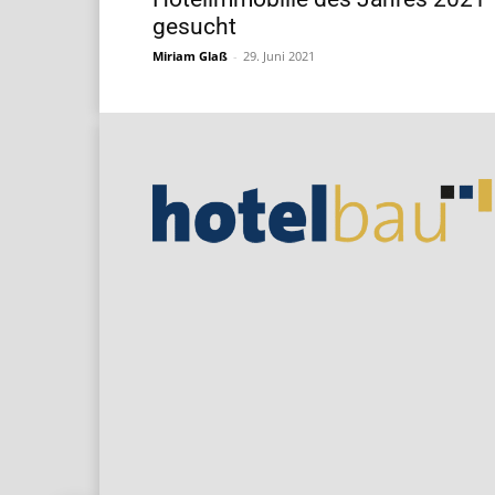
gesucht
Miriam Glaß
-
29. Juni 2021