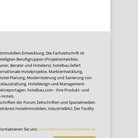
immobilien-Entwicklung. Die Fachzeitschrift ist
teiligten Berufsgruppen (Projektentwickler,
ner, Berater und Hoteliers). hotelbau liefert
ernationale Hotelprojekte. Marktentwicklung,
 Hotel-Planung, Modernisierung und Sanierung von
Hotelausstattung, Hoteldesign und Management-
jektreportagen. hotelbau.com - Ihre Produkt- und
 Hotels.
tschriften der Forum Zeitschriften und Spezialmedien
eitskreis Hotelimmobilien
,
industrieBAU
,
Der Facility
Kontaktieren Sie uns:
service@forum-zeitschriften.de