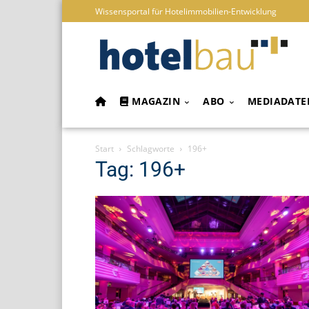
Wissensportal für Hotelimmobilien-Entwicklung
MAGAZIN
ABO
MEDIADATE
Start
Schlagworte
196+
Tag: 196+