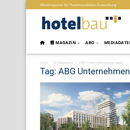
Wissensportal für Hotelimmobilien-Entwicklung
MAGAZIN
ABO
MEDIADATE
Start
Schlagworte
ABG Unternehmensgruppe
Tag: ABG Unternehme