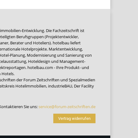
immobilien-Entwicklung. Die Fachzeitschrift ist
teiligten Berufsgruppen (Projektentwickler,
ner, Berater und Hoteliers). hotelbau liefert
ernationale Hotelprojekte. Marktentwicklung,
 Hotel-Planung, Modernisierung und Sanierung von
Hotelausstattung, Hoteldesign und Management-
jektreportagen. hotelbau.com - Ihre Produkt- und
 Hotels.
tschriften der Forum Zeitschriften und Spezialmedien
eitskreis Hotelimmobilien
,
industrieBAU
,
Der Facility
Kontaktieren Sie uns:
service@forum-zeitschriften.de
Vertrag widerrufen