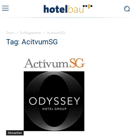
Start
Schlagworte
AcitvumSG
Tag: AcitvumSG
Aktuelles