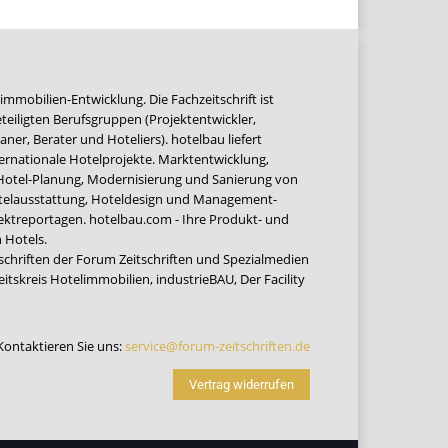
immobilien-Entwicklung. Die Fachzeitschrift ist
teiligten Berufsgruppen (Projektentwickler,
ner, Berater und Hoteliers). hotelbau liefert
ernationale Hotelprojekte. Marktentwicklung,
 Hotel-Planung, Modernisierung und Sanierung von
Hotelausstattung, Hoteldesign und Management-
jektreportagen. hotelbau.com - Ihre Produkt- und
 Hotels.
tschriften der Forum Zeitschriften und Spezialmedien
eitskreis Hotelimmobilien
,
industrieBAU
,
Der Facility
Kontaktieren Sie uns:
service@forum-zeitschriften.de
Vertrag widerrufen