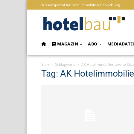
Wissensportal für Hotelimmobilien-Entwicklung
MAGAZIN
ABO
MEDIADATE
Start
Schlagworte
AK Hotelimmobilien zweite Sitz
Tag: AK Hotelimmobilie