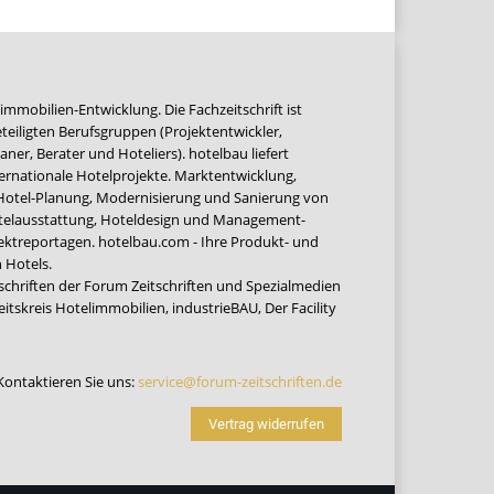
immobilien-Entwicklung. Die Fachzeitschrift ist
teiligten Berufsgruppen (Projektentwickler,
ner, Berater und Hoteliers). hotelbau liefert
ernationale Hotelprojekte. Marktentwicklung,
 Hotel-Planung, Modernisierung und Sanierung von
Hotelausstattung, Hoteldesign und Management-
jektreportagen. hotelbau.com - Ihre Produkt- und
 Hotels.
tschriften der Forum Zeitschriften und Spezialmedien
eitskreis Hotelimmobilien
,
industrieBAU
,
Der Facility
Kontaktieren Sie uns:
service@forum-zeitschriften.de
Vertrag widerrufen