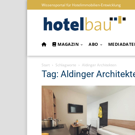
Wissensportal für Hotelimmobilien-Entwicklung
MAGAZIN
ABO
MEDIADATE
Start
Schlagworte
Aldinger Architekten
Tag: Aldinger Architekt