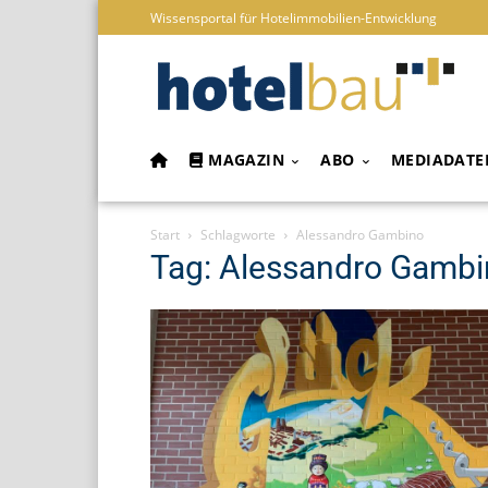
Wissensportal für Hotelimmobilien-Entwicklung
MAGAZIN
ABO
MEDIADATE
Start
Schlagworte
Alessandro Gambino
Tag: Alessandro Gamb