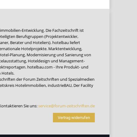
immobilien-Entwicklung. Die Fachzeitschrift ist
teiligten Berufsgruppen (Projektentwickler,
ner, Berater und Hoteliers). hotelbau liefert
ernationale Hotelprojekte. Marktentwicklung,
 Hotel-Planung, Modernisierung und Sanierung von
Hotelausstattung, Hoteldesign und Management-
jektreportagen. hotelbau.com - Ihre Produkt- und
 Hotels.
tschriften der Forum Zeitschriften und Spezialmedien
eitskreis Hotelimmobilien
,
industrieBAU
,
Der Facility
Kontaktieren Sie uns:
service@forum-zeitschriften.de
Vertrag widerrufen