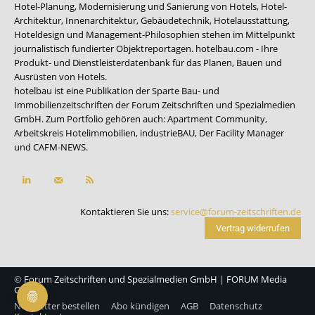
Hotel-Planung, Modernisierung und Sanierung von Hotels, Hotel-
Architektur, Innenarchitektur, Gebäudetechnik, Hotelausstattung,
Hoteldesign und Management-Philosophien stehen im Mittelpunkt
journalistisch fundierter Objektreportagen. hotelbau.com - Ihre
Produkt- und Dienstleisterdatenbank für das Planen, Bauen und
Ausrüsten von Hotels.
hotelbau ist eine Publikation der Sparte Bau- und
Immobilienzeitschriften der Forum Zeitschriften und Spezialmedien
GmbH. Zum Portfolio gehören auch:
Apartment Community
,
Arbeitskreis Hotelimmobilien
,
industrieBAU
,
Der Facility Manager
und
CAFM-NEWS
.
Kontaktieren Sie uns:
service@forum-zeitschriften.de
Vertrag widerrufen
©
Forum Zeitschriften und Spezialmedien GmbH
|
FORUM Media
Group
Newsletter bestellen
Abo kündigen
AGB
Datenschutz