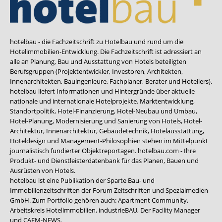
hotelbau - die Fachzeitschrift zu Hotelbau und rund um die
Hotelimmobilien-Entwicklung. Die Fachzeitschrift ist adressiert an
alle an Planung, Bau und Ausstattung von Hotels beteiligten
Berufsgruppen (Projektentwickler, Investoren, Architekten,
Innenarchitekten, Bauingenieure, Fachplaner, Berater und Hoteliers).
hotelbau liefert Informationen und Hintergründe über aktuelle
nationale und internationale Hotelprojekte. Marktentwicklung,
Standortpolitik, Hotel-Finanzierung, Hotel-Neubau und Umbau,
Hotel-Planung, Modernisierung und Sanierung von Hotels, Hotel-
Architektur, Innenarchitektur, Gebäudetechnik, Hotelausstattung,
Hoteldesign und Management-Philosophien stehen im Mittelpunkt
journalistisch fundierter Objektreportagen. hotelbau.com - Ihre
Produkt- und Dienstleisterdatenbank für das Planen, Bauen und
Ausrüsten von Hotels.
hotelbau ist eine Publikation der Sparte Bau- und
Immobilienzeitschriften der Forum Zeitschriften und Spezialmedien
GmbH. Zum Portfolio gehören auch:
Apartment Community
,
Arbeitskreis Hotelimmobilien
,
industrieBAU
,
Der Facility Manager
und
CAFM-NEWS
.