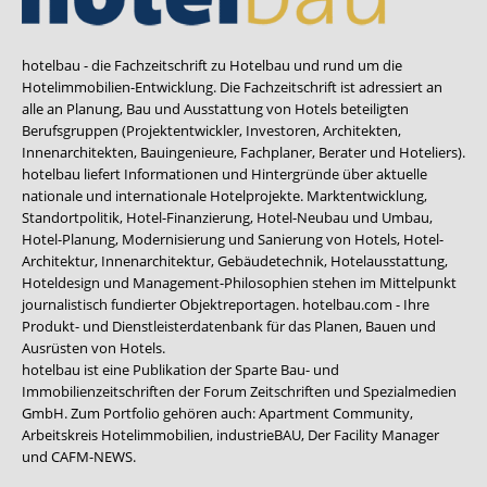
hotelbau - die Fachzeitschrift zu Hotelbau und rund um die
Hotelimmobilien-Entwicklung. Die Fachzeitschrift ist adressiert an
alle an Planung, Bau und Ausstattung von Hotels beteiligten
Berufsgruppen (Projektentwickler, Investoren, Architekten,
Innenarchitekten, Bauingenieure, Fachplaner, Berater und Hoteliers).
hotelbau liefert Informationen und Hintergründe über aktuelle
nationale und internationale Hotelprojekte. Marktentwicklung,
Standortpolitik, Hotel-Finanzierung, Hotel-Neubau und Umbau,
Hotel-Planung, Modernisierung und Sanierung von Hotels, Hotel-
Architektur, Innenarchitektur, Gebäudetechnik, Hotelausstattung,
Hoteldesign und Management-Philosophien stehen im Mittelpunkt
journalistisch fundierter Objektreportagen. hotelbau.com - Ihre
Produkt- und Dienstleisterdatenbank für das Planen, Bauen und
Ausrüsten von Hotels.
hotelbau ist eine Publikation der Sparte Bau- und
Immobilienzeitschriften der Forum Zeitschriften und Spezialmedien
GmbH. Zum Portfolio gehören auch:
Apartment Community
,
Arbeitskreis Hotelimmobilien
,
industrieBAU
,
Der Facility Manager
und
CAFM-NEWS
.