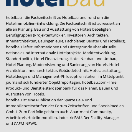
hotelbau - die Fachzeitschrift zu Hotelbau und rund um die
Hotelimmobilien-Entwicklung. Die Fachzeitschrift ist adressiert an
alle an Planung, Bau und Ausstattung von Hotels beteiligten
Berufsgruppen (Projektentwickler, Investoren, Architekten,
Innenarchitekten, Bauingenieure, Fachplaner, Berater und Hoteliers).
hotelbau liefert Informationen und Hintergründe über aktuelle
nationale und internationale Hotelprojekte. Marktentwicklung,
Standortpolitik, Hotel-Finanzierung, Hotel-Neubau und Umbau,
Hotel-Planung, Modernisierung und Sanierung von Hotels, Hotel-
Architektur, Innenarchitektur, Gebäudetechnik, Hotelausstattung,
Hoteldesign und Management-Philosophien stehen im Mittelpunkt
journalistisch fundierter Objektreportagen. hotelbau.com - Ihre
Produkt- und Dienstleisterdatenbank für das Planen, Bauen und
Ausrüsten von Hotels.
hotelbau ist eine Publikation der Sparte Bau- und
Immobilienzeitschriften der Forum Zeitschriften und Spezialmedien
GmbH. Zum Portfolio gehören auch:
Apartment Community
,
Arbeitskreis Hotelimmobilien
,
industrieBAU
,
Der Facility Manager
und
CAFM-NEWS
.