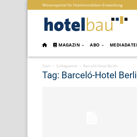
Wissensportal für Hotelimmobilien-Entwicklung
MAGAZIN
ABO
MEDIADATE
Start
Schlagworte
Barceló-Hotel Berlin
Tag: Barceló-Hotel Berl