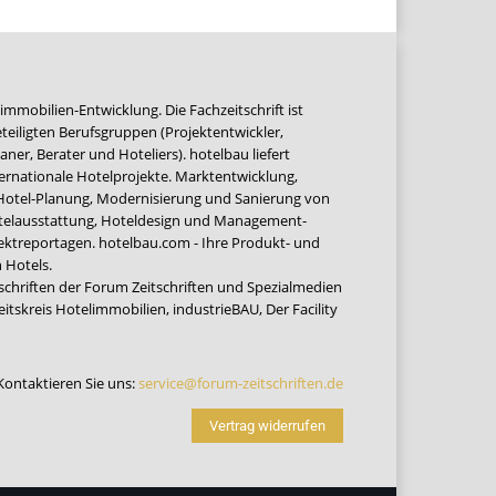
immobilien-Entwicklung. Die Fachzeitschrift ist
teiligten Berufsgruppen (Projektentwickler,
ner, Berater und Hoteliers). hotelbau liefert
ernationale Hotelprojekte. Marktentwicklung,
 Hotel-Planung, Modernisierung und Sanierung von
Hotelausstattung, Hoteldesign und Management-
jektreportagen. hotelbau.com - Ihre Produkt- und
 Hotels.
tschriften der Forum Zeitschriften und Spezialmedien
eitskreis Hotelimmobilien
,
industrieBAU
,
Der Facility
Kontaktieren Sie uns:
service@forum-zeitschriften.de
Vertrag widerrufen