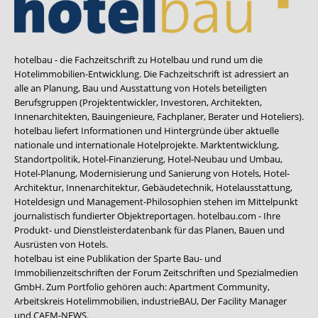
hotelbau - die Fachzeitschrift zu Hotelbau und rund um die
Hotelimmobilien-Entwicklung. Die Fachzeitschrift ist adressiert an
alle an Planung, Bau und Ausstattung von Hotels beteiligten
Berufsgruppen (Projektentwickler, Investoren, Architekten,
Innenarchitekten, Bauingenieure, Fachplaner, Berater und Hoteliers).
hotelbau liefert Informationen und Hintergründe über aktuelle
nationale und internationale Hotelprojekte. Marktentwicklung,
Standortpolitik, Hotel-Finanzierung, Hotel-Neubau und Umbau,
Hotel-Planung, Modernisierung und Sanierung von Hotels, Hotel-
Architektur, Innenarchitektur, Gebäudetechnik, Hotelausstattung,
Hoteldesign und Management-Philosophien stehen im Mittelpunkt
journalistisch fundierter Objektreportagen. hotelbau.com - Ihre
Produkt- und Dienstleisterdatenbank für das Planen, Bauen und
Ausrüsten von Hotels.
hotelbau ist eine Publikation der Sparte Bau- und
Immobilienzeitschriften der Forum Zeitschriften und Spezialmedien
GmbH. Zum Portfolio gehören auch:
Apartment Community
,
Arbeitskreis Hotelimmobilien
,
industrieBAU
,
Der Facility Manager
und
CAFM-NEWS
.