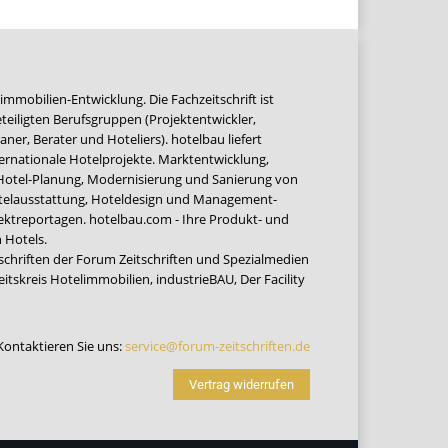
immobilien-Entwicklung. Die Fachzeitschrift ist
teiligten Berufsgruppen (Projektentwickler,
ner, Berater und Hoteliers). hotelbau liefert
ernationale Hotelprojekte. Marktentwicklung,
 Hotel-Planung, Modernisierung und Sanierung von
Hotelausstattung, Hoteldesign und Management-
jektreportagen. hotelbau.com - Ihre Produkt- und
 Hotels.
tschriften der Forum Zeitschriften und Spezialmedien
eitskreis Hotelimmobilien
,
industrieBAU
,
Der Facility
Kontaktieren Sie uns:
service@forum-zeitschriften.de
Vertrag widerrufen