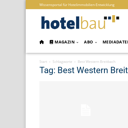
Wissensportal für Hotelimmobilien-Entwicklung
MAGAZIN
ABO
MEDIADATE
Start
Schlagworte
Best Western Breitbach
Tag: Best Western Brei