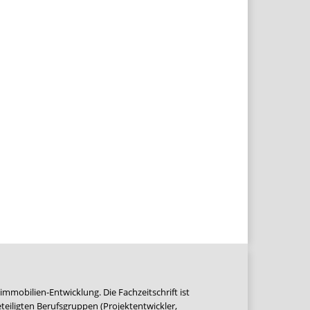
immobilien-Entwicklung. Die Fachzeitschrift ist
teiligten Berufsgruppen (Projektentwickler,