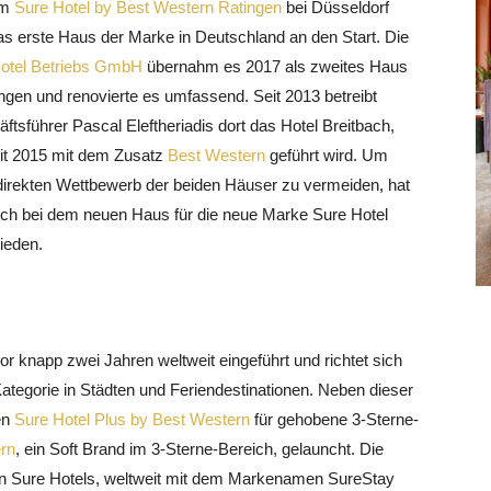
em
Sure Hotel by Best Western Ratingen
bei Düsseldorf
as erste Haus der Marke in Deutschland an den Start. Die
otel Betriebs GmbH
übernahm es 2017 als zweites Haus
ingen und renovierte es umfassend. Seit 2013 betreibt
ftsführer Pascal Eleftheriadis dort das Hotel Breitbach,
it 2015 mit
dem Zusatz
Best Western
geführt wird. Um
direkten Wettbewerb der beiden Häuser zu vermeiden, hat
ch bei dem neuen Haus für die neue Marke Sure Hotel
ieden.
r knapp zwei Jahren weltweit eingeführt und richtet sich
-Kategorie in Städten und Feriendestinationen. Neben dieser
en
Sure Hotel Plus by Best Western
für gehobene 3-Sterne-
ern
, ein Soft Brand im 3-Sterne-Bereich, gelauncht. Die
 Sure Hotels, weltweit mit dem Markenamen SureStay