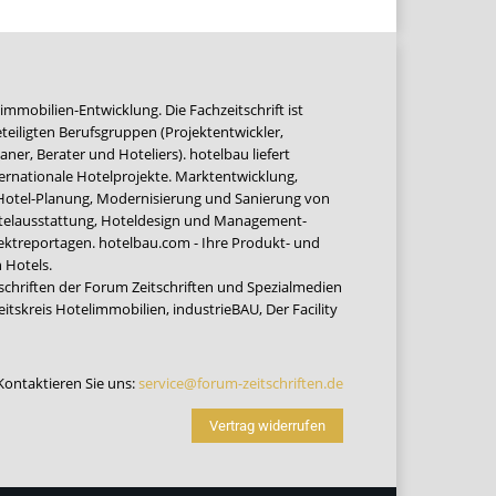
immobilien-Entwicklung. Die Fachzeitschrift ist
teiligten Berufsgruppen (Projektentwickler,
ner, Berater und Hoteliers). hotelbau liefert
ernationale Hotelprojekte. Marktentwicklung,
 Hotel-Planung, Modernisierung und Sanierung von
Hotelausstattung, Hoteldesign und Management-
jektreportagen. hotelbau.com - Ihre Produkt- und
 Hotels.
tschriften der Forum Zeitschriften und Spezialmedien
eitskreis Hotelimmobilien
,
industrieBAU
,
Der Facility
Kontaktieren Sie uns:
service@forum-zeitschriften.de
Vertrag widerrufen