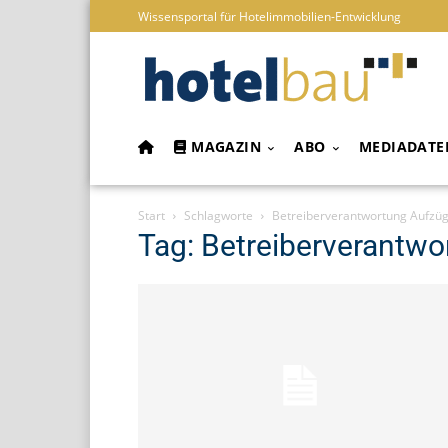
Wissensportal für Hotelimmobilien-Entwicklung
MAGAZIN
ABO
MEDIADATE
Start
Schlagworte
Betreiberverantwortung Aufzü
Tag: Betreiberverantw