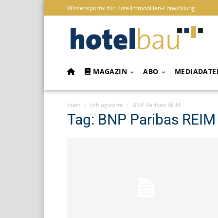
Wissensportal für Hotelimmobilien-Entwicklung
MAGAZIN
ABO
MEDIADATE
Start
Schlagworte
BNP Paribas REIM
Tag: BNP Paribas REIM