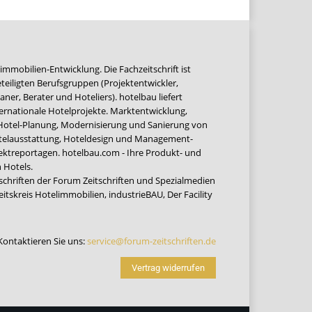
immobilien-Entwicklung. Die Fachzeitschrift ist
teiligten Berufsgruppen (Projektentwickler,
ner, Berater und Hoteliers). hotelbau liefert
ernationale Hotelprojekte. Marktentwicklung,
 Hotel-Planung, Modernisierung und Sanierung von
Hotelausstattung, Hoteldesign und Management-
jektreportagen. hotelbau.com - Ihre Produkt- und
 Hotels.
tschriften der Forum Zeitschriften und Spezialmedien
eitskreis Hotelimmobilien
,
industrieBAU
,
Der Facility
Kontaktieren Sie uns:
service@forum-zeitschriften.de
Vertrag widerrufen