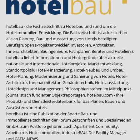
hotelbau - die Fachzeitschrift zu Hotelbau und rund um die
Hotelimmobilien-Entwicklung. Die Fachzeitschrift ist adressiert an
alle an Planung, Bau und Ausstattung von Hotels beteiligten
Berufsgruppen (Projektentwickler, Investoren, Architekten,
Innenarchitekten, Bauingenieure, Fachplaner, Berater und Hoteliers).
hotelbau liefert Informationen und Hintergründe über aktuelle
nationale und internationale Hotelprojekte. Marktentwicklung,
Standortpolitik, Hotel-Finanzierung, Hotel-Neubau und Umbau,
Hotel-Planung, Modernisierung und Sanierung von Hotels, Hotel-
Architektur, Innenarchitektur, Gebäudetechnik, Hotelausstattung,
Hoteldesign und Management-Philosophien stehen im Mittelpunkt
journalistisch fundierter Objektreportagen. hotelbau.com - Ihre
Produkt- und Dienstleisterdatenbank für das Planen, Bauen und
Ausrüsten von Hotels.
hotelbau ist eine Publikation der Sparte Bau- und
Immobilienzeitschriften der Forum Zeitschriften und Spezialmedien
GmbH. Zum Portfolio gehören auch:
Apartment Community
,
Arbeitskreis Hotelimmobilien
,
industrieBAU
,
Der Facility Manager
und
CAFM-NEWS
.