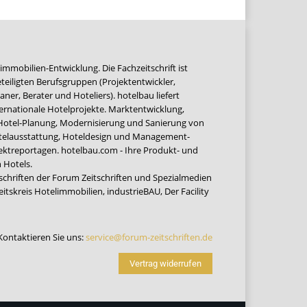
immobilien-Entwicklung. Die Fachzeitschrift ist
teiligten Berufsgruppen (Projektentwickler,
ner, Berater und Hoteliers). hotelbau liefert
ernationale Hotelprojekte. Marktentwicklung,
 Hotel-Planung, Modernisierung und Sanierung von
Hotelausstattung, Hoteldesign und Management-
jektreportagen. hotelbau.com - Ihre Produkt- und
 Hotels.
tschriften der Forum Zeitschriften und Spezialmedien
eitskreis Hotelimmobilien
,
industrieBAU
,
Der Facility
Kontaktieren Sie uns:
service@forum-zeitschriften.de
Vertrag widerrufen