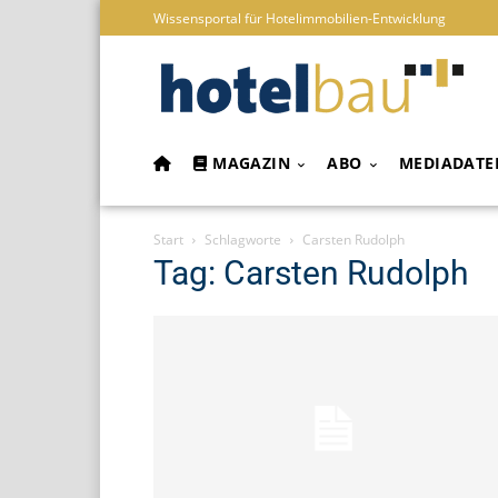
Wissensportal für Hotelimmobilien-Entwicklung
MAGAZIN
ABO
MEDIADATE
Start
Schlagworte
Carsten Rudolph
Tag: Carsten Rudolph