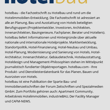
hotelbau - die Fachzeitschrift zu Hotelbau und rund um die
Hotelimmobilien-Entwicklung. Die Fachzeitschrift ist adressiert an
alle an Planung, Bau und Ausstattung von Hotels beteiligten
Berufsgruppen (Projektentwickler, Investoren, Architekten,
Innenarchitekten, Bauingenieure, Fachplaner, Berater und Hoteliers).
hotelbau liefert Informationen und Hintergründe über aktuelle
nationale und internationale Hotelprojekte. Marktentwicklung,
Standortpolitik, Hotel-Finanzierung, Hotel-Neubau und Umbau,
Hotel-Planung, Modernisierung und Sanierung von Hotels, Hotel-
Architektur, Innenarchitektur, Gebäudetechnik, Hotelausstattung,
Hoteldesign und Management-Philosophien stehen im Mittelpunkt
journalistisch fundierter Objektreportagen. hotelbau.com - Ihre
Produkt- und Dienstleisterdatenbank für das Planen, Bauen und
Ausrüsten von Hotels.
hotelbau ist eine Publikation der Sparte Bau- und
Immobilienzeitschriften der Forum Zeitschriften und Spezialmedien
GmbH. Zum Portfolio gehören auch:
Apartment Community
,
Arbeitskreis Hotelimmobilien
,
industrieBAU
,
Der Facility Manager
und
CAFM-NEWS
.