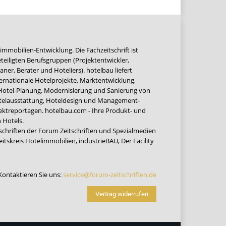
immobilien-Entwicklung. Die Fachzeitschrift ist
teiligten Berufsgruppen (Projektentwickler,
ner, Berater und Hoteliers). hotelbau liefert
ernationale Hotelprojekte. Marktentwicklung,
 Hotel-Planung, Modernisierung und Sanierung von
Hotelausstattung, Hoteldesign und Management-
jektreportagen. hotelbau.com - Ihre Produkt- und
 Hotels.
tschriften der Forum Zeitschriften und Spezialmedien
eitskreis Hotelimmobilien
,
industrieBAU
,
Der Facility
Kontaktieren Sie uns:
service@forum-zeitschriften.de
Vertrag widerrufen