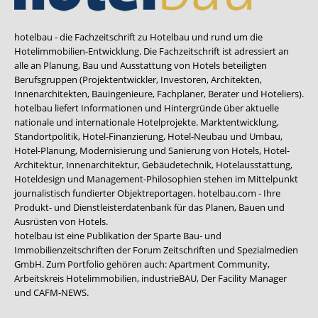
hotelbau - die Fachzeitschrift zu Hotelbau und rund um die
Hotelimmobilien-Entwicklung. Die Fachzeitschrift ist adressiert an
alle an Planung, Bau und Ausstattung von Hotels beteiligten
Berufsgruppen (Projektentwickler, Investoren, Architekten,
Innenarchitekten, Bauingenieure, Fachplaner, Berater und Hoteliers).
hotelbau liefert Informationen und Hintergründe über aktuelle
nationale und internationale Hotelprojekte. Marktentwicklung,
Standortpolitik, Hotel-Finanzierung, Hotel-Neubau und Umbau,
Hotel-Planung, Modernisierung und Sanierung von Hotels, Hotel-
Architektur, Innenarchitektur, Gebäudetechnik, Hotelausstattung,
Hoteldesign und Management-Philosophien stehen im Mittelpunkt
journalistisch fundierter Objektreportagen. hotelbau.com - Ihre
Produkt- und Dienstleisterdatenbank für das Planen, Bauen und
Ausrüsten von Hotels.
hotelbau ist eine Publikation der Sparte Bau- und
Immobilienzeitschriften der Forum Zeitschriften und Spezialmedien
GmbH. Zum Portfolio gehören auch:
Apartment Community
,
Arbeitskreis Hotelimmobilien
,
industrieBAU
,
Der Facility Manager
und
CAFM-NEWS
.