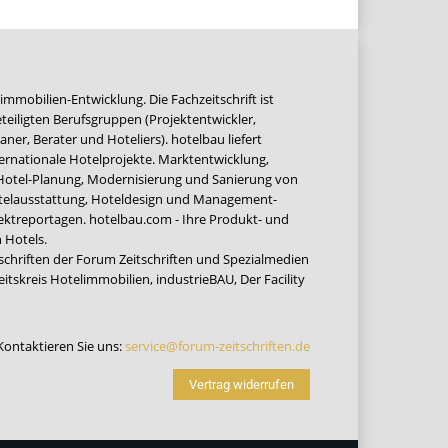
immobilien-Entwicklung. Die Fachzeitschrift ist
teiligten Berufsgruppen (Projektentwickler,
ner, Berater und Hoteliers). hotelbau liefert
ernationale Hotelprojekte. Marktentwicklung,
 Hotel-Planung, Modernisierung und Sanierung von
Hotelausstattung, Hoteldesign und Management-
jektreportagen. hotelbau.com - Ihre Produkt- und
 Hotels.
tschriften der Forum Zeitschriften und Spezialmedien
eitskreis Hotelimmobilien
,
industrieBAU
,
Der Facility
Kontaktieren Sie uns:
service@forum-zeitschriften.de
Vertrag widerrufen