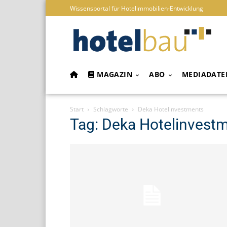
Wissensportal für Hotelimmobilien-Entwicklung
MAGAZIN
ABO
MEDIADATE
Start
Schlagworte
Deka Hotelinvestments
Tag: Deka Hotelinvest