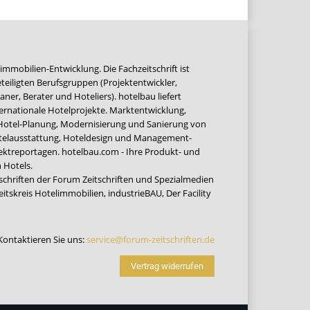
immobilien-Entwicklung. Die Fachzeitschrift ist
teiligten Berufsgruppen (Projektentwickler,
ner, Berater und Hoteliers). hotelbau liefert
ernationale Hotelprojekte. Marktentwicklung,
 Hotel-Planung, Modernisierung und Sanierung von
Hotelausstattung, Hoteldesign und Management-
jektreportagen. hotelbau.com - Ihre Produkt- und
 Hotels.
tschriften der Forum Zeitschriften und Spezialmedien
eitskreis Hotelimmobilien
,
industrieBAU
,
Der Facility
Kontaktieren Sie uns:
service@forum-zeitschriften.de
Vertrag widerrufen