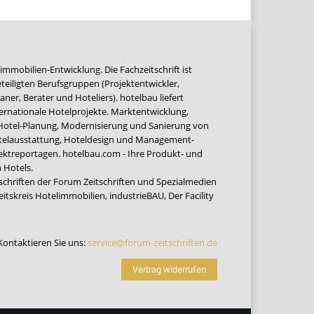
immobilien-Entwicklung. Die Fachzeitschrift ist
teiligten Berufsgruppen (Projektentwickler,
ner, Berater und Hoteliers). hotelbau liefert
ernationale Hotelprojekte. Marktentwicklung,
 Hotel-Planung, Modernisierung und Sanierung von
Hotelausstattung, Hoteldesign und Management-
jektreportagen. hotelbau.com - Ihre Produkt- und
 Hotels.
tschriften der Forum Zeitschriften und Spezialmedien
eitskreis Hotelimmobilien
,
industrieBAU
,
Der Facility
Kontaktieren Sie uns:
service@forum-zeitschriften.de
Vertrag widerrufen