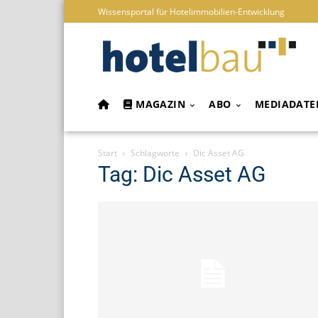
Wissensportal für Hotelimmobilien-Entwicklung
MAGAZIN
ABO
MEDIADATE
Start
Schlagworte
Dic Asset AG
Tag: Dic Asset AG