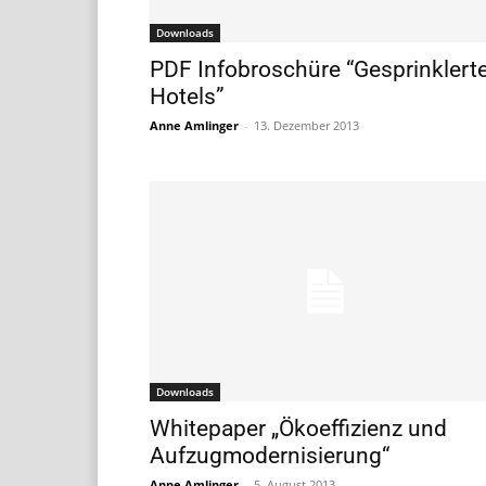
Downloads
PDF Infobroschüre “Gesprinklert
Hotels”
Anne Amlinger
-
13. Dezember 2013
Downloads
Whitepaper „Ökoeffizienz und
Aufzugmodernisierung“
Anne Amlinger
-
5. August 2013