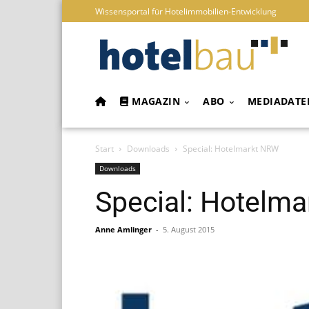
Wissensportal für Hotelimmobilien-Entwicklung
MAGAZIN
ABO
MEDIADATE
Start
Downloads
Special: Hotelmarkt NRW
Downloads
Special: Hotelm
Anne Amlinger
-
5. August 2015