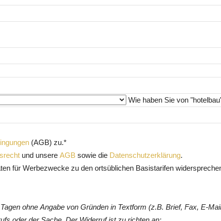
Wie haben Sie von "hotelbau
dingungen
(AGB) zu.*
srecht
und unsere
AGB
sowie die
Datenschutzerklärung
.
aten für Werbezwecke zu den ortsüblichen Basistarifen widerspreche
 Tagen ohne Angabe von Gründen in Textform (z.B. Brief, Fax, E-Mail
fs oder der Sache. Der Widerruf ist zu richten an: